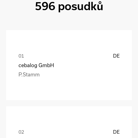
596 posudků
DE
cebalog GmbH
P.Stamm
DE