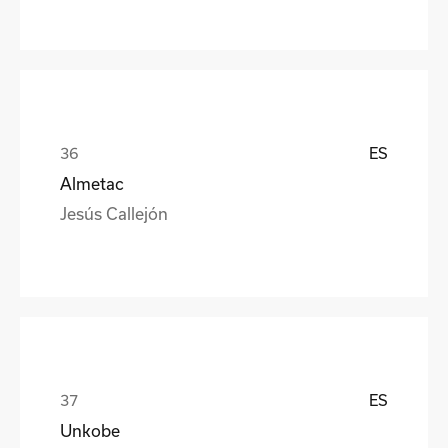
ES
Almetac
Jesús Callejón
ES
Unkobe