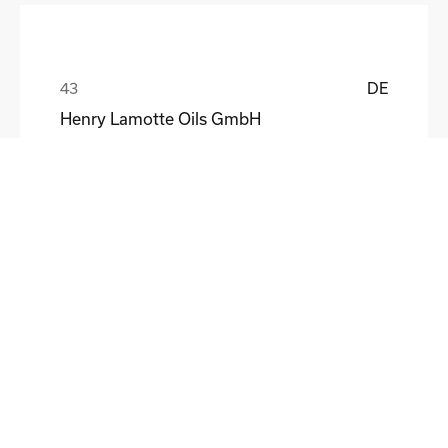
DE
Henry Lamotte Oils GmbH
Maik Knoblich
DE
Elektrofertigung Magdeburg GmbH
Ulf Liebscher