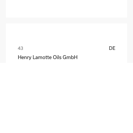
DE
Henry Lamotte Oils GmbH
Maik Knoblich
DE
Elektrofertigung Magdeburg GmbH