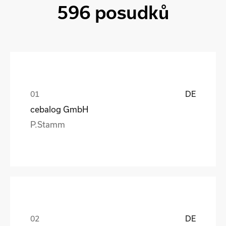
596 posudků
DE
cebalog GmbH
P.Stamm
DE