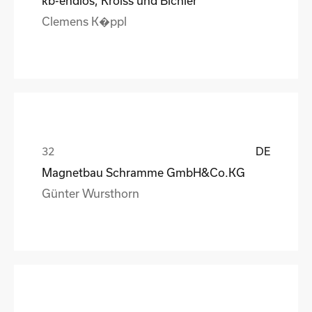
kb-endlos, Kroiss und Bichler
Clemens K�ppl
DE
Magnetbau Schramme GmbH&Co.KG
Günter Wursthorn