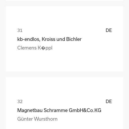
DE
kb-endlos, Kroiss und Bichler
Clemens K�ppl
DE
Magnetbau Schramme GmbH&Co.KG
Günter Wursthorn