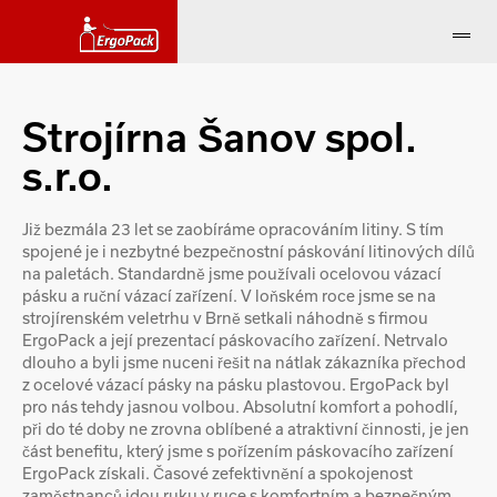
Strojírna Šanov spol.
s.r.o.
Již bezmála 23 let se zaobíráme opracováním litiny. S tím
spojené je i nezbytné bezpečnostní páskování litinových dílů
na paletách. Standardně jsme používali ocelovou vázací
pásku a ruční vázací zařízení. V loňském roce jsme se na
strojírenském veletrhu v Brně setkali náhodně s firmou
ErgoPack a její prezentací páskovacího zařízení. Netrvalo
dlouho a byli jsme nuceni řešit na nátlak zákazníka přechod
z ocelové vázací pásky na pásku plastovou. ErgoPack byl
pro nás tehdy jasnou volbou. Absolutní komfort a pohodlí,
při do té doby ne zrovna oblíbené a atraktivní činnosti, je jen
část benefitu, který jsme s pořízením páskovacího zařízení
ErgoPack získali. Časové zefektivnění a spokojenost
zaměstnanců jdou ruku v ruce s komfortním a bezpečným