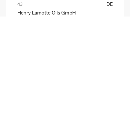
DE
Henry Lamotte Oils GmbH
Maik Knoblich
DE
Elektrofertigung Magdeburg GmbH
Ulf Liebscher