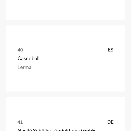
ES
Cascoball
Lerma
DE
Nestlé Schöller Produktions GmbH