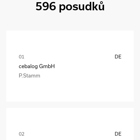
596 posudků
DE
cebalog GmbH
P.Stamm
DE