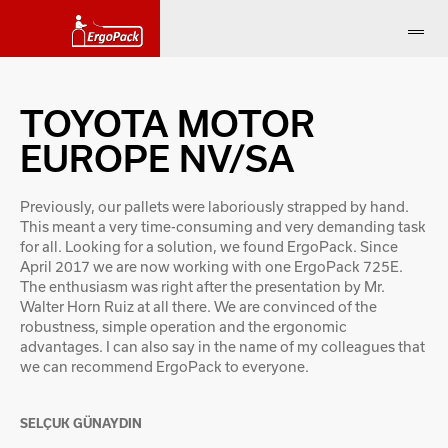
TOYOTA MOTOR
EUROPE NV/SA
Previously, our pallets were laboriously strapped by hand.
This meant a very time-consuming and very demanding task
for all. Looking for a solution, we found ErgoPack. Since
April 2017 we are now working with one ErgoPack 725E.
The enthusiasm was right after the presentation by Mr.
Walter Horn Ruiz at all there. We are convinced of the
robustness, simple operation and the ergonomic
advantages. I can also say in the name of my colleagues that
we can recommend ErgoPack to everyone.
SELÇUK GÜNAYDIN