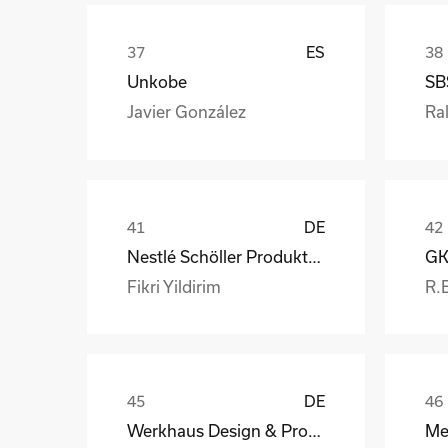
ES
Unkobe
SB
Javier González
Ral
DE
Nestlé Schöller Produktions GmbH
Fikri Yildirim
R.
DE
Werkhaus Design & Produktion GmbH