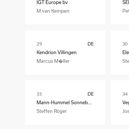
IGT Europe bv
SE
M van Kempen
Pet
DE
Kendrion Villingen
Marcus M�ller
St
DE
Mann-Hummel Sonneberg
Veg
Steffen Röger
Jo