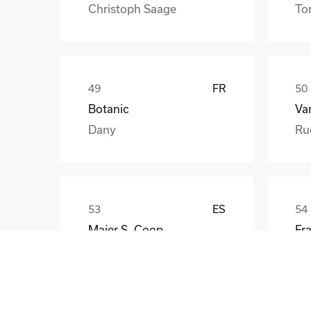
Christoph Saage
To
FR
Botanic
Va
Dany
Ru
ES
Maier S. Coop
Unai
Gü