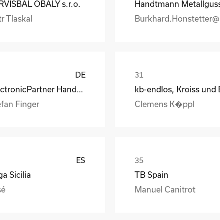
RVISBAL OBALY s.r.o.
r Tlaskal
DE
ElectronicPartner Handel SE
efan Finger
Clemens K�ppl
ES
a Sicilia
TB Spain
sé
Manuel Canitrot