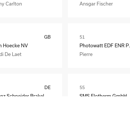
ny Carlton
Ansgar Fischer
GB
n Hoecke NV
Photow
di De Laet
Pierre
DE
Franz Schneider Brakel GmbH + Co KG
SMS Elotherm GmbH
nther Wiesemann
Thomas Habel