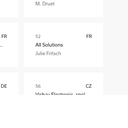
M. Druet
FR
FR
att EDF ENR PWT
All Solutions
Julie Fritsch
DE
CZ
Vishay Electronic, spol. s r.o.
Mr. Jaroslav Broz