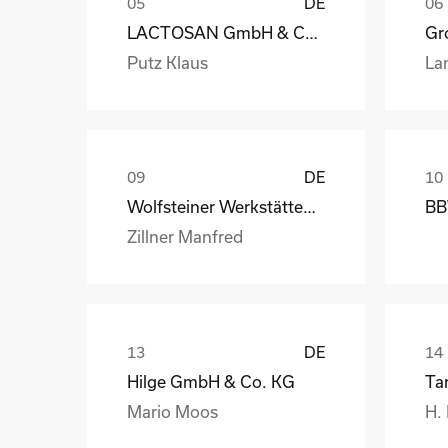
DE
LACTOSAN GmbH & Co. KG
Gro
Putz Klaus
La
DE
Wolfsteiner Werkstätten, Außenstelle Industriemo
BB
Zillner Manfred
DE
Hilge GmbH & Co. KG
Ta
Mario Moos
H.