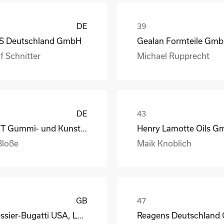
DE
S Deutschland GmbH
Gealan Formteile Gm
f Schnitter
Michael Rupprecht
DE
GKT Gummi- und Kunststofftechnik Fürstenwalde Gmb
Bloße
Maik Knoblich
GB
Messier-Bugatti USA, LLC