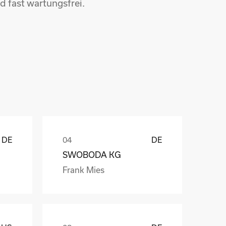
d fast wartungsfrei.
ů
DE
DE
SWOBODA KG
Frank Mies