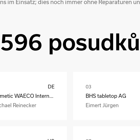
 uns im Einsatz; dies noch immer ohne Reparaturen un
596 posudk
DE
Dometic WAECO International GmbH
BHS tabletop AG
chael Reinecker
Eimert Jürgen