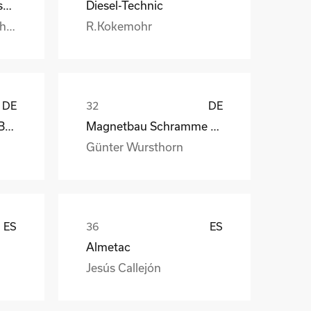
Handtmann Metallgusswerk
Diesel-Technic
Burkhard.Honstetter@handtmann.
R.Kokemohr
DE
DE
kb-endlos, Kroiss und Bichler
Magnetbau Schramme GmbH&Co.KG
Günter Wursthorn
ES
ES
Almetac
Jesús Callejón