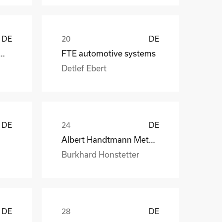
DE
DE
 CraneSystems GmbH
FTE automotive systems
Detlef Ebert
DE
DE
Albert Handtmann Metallgusswerk
Burkhard Honstetter
DE
DE