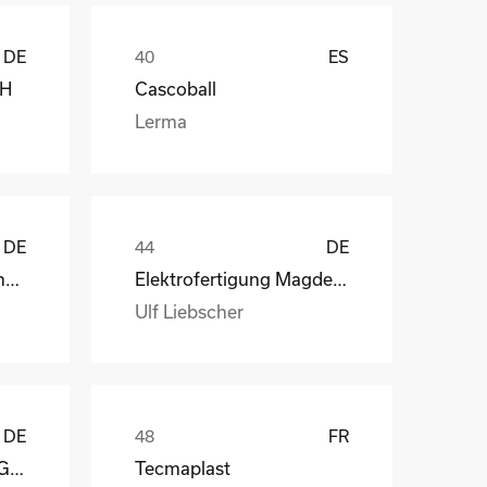
DE
ES
bH
Cascoball
Lerma
DE
DE
Henry Lamotte Oils GmbH
Elektrofertigung Magdeburg GmbH
Ulf Liebscher
DE
FR
Reagens Deutschland GmbH
Tecmaplast