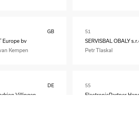
GB
T Europe bv
SERVISBAL OBALY s.r.
van Kempen
Petr Tlaskal
DE
drion Villingen
rcus M�ller
Stefan Finger