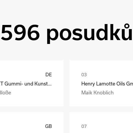
596 posudk
DE
GKT Gummi- und Kunststofftechnik Fürstenwalde Gmb
Bloße
Maik Knoblich
GB