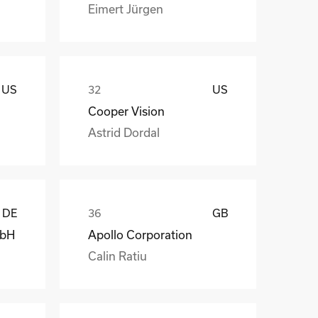
Eimert Jürgen
US
US
Cooper Vision
Astrid Dordal
DE
GB
mbH
Apollo Corporation
Calin Ratiu