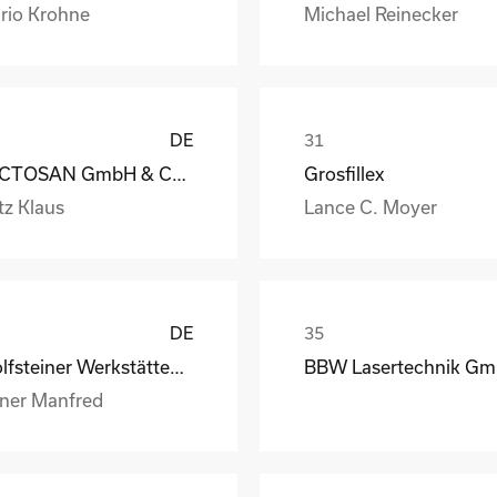
rio Krohne
Michael Reinecker
DE
LACTOSAN GmbH & Co. KG
Grosfillex
tz Klaus
Lance C. Moyer
DE
Wolfsteiner Werkstätten, Außenstelle Industriemo
BBW Lasertechnik G
lner Manfred