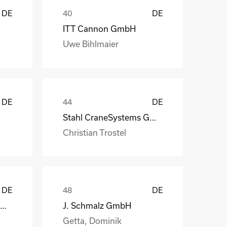
DE
DE
ITT Cannon GmbH
Uwe Bihlmaier
DE
DE
Stahl CraneSystems GmbH
Christian Trostel
DE
DE
Christian Maier GmbH & Co. KG
J. Schmalz GmbH
Getta, Dominik