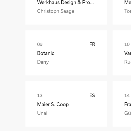
Werkhaus Design & Produktion GmbH
Christoph Saage
To
FR
Botanic
Va
Dany
Ru
ES
Maier S. Coop
Unai
Gü