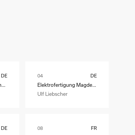
ů
DE
DE
Henry Lamotte Oils GmbH
Elektrofertigung Magdeburg GmbH
Ulf Liebscher
DE
FR