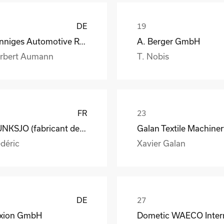
DE
Henniges Automotive Rehburg GmbH Co.KG
A. Berger GmbH
rbert Aumann
T. Nobis
FR
MUNKSJO (fabricant de papiers spéciaux)
déric
Xavier Galan
DE
xion GmbH