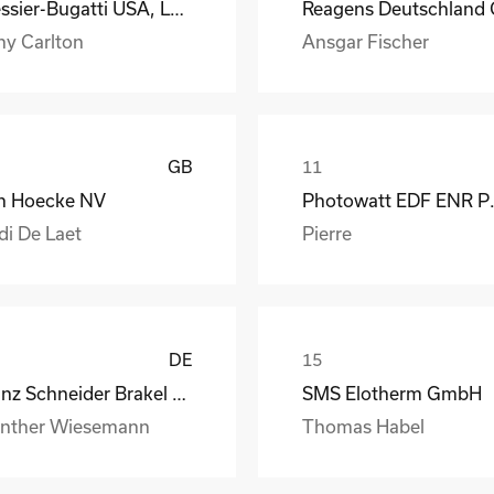
Messier-Bugatti USA, LLC
ny Carlton
Ansgar Fischer
GB
n Hoecke NV
Photow
di De Laet
Pierre
DE
Franz Schneider Brakel GmbH + Co KG
SMS Elotherm GmbH
nther Wiesemann
Thomas Habel