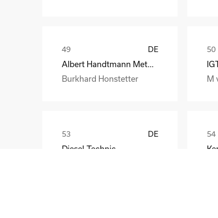
DE
Albert Handtmann Metallgusswerk
IG
Burkhard Honstetter
M 
DE
Diesel-Technic
Ken
R.Kokemohr
Ma