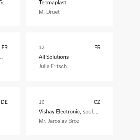
Reagens Deutschland GmbH
Tecmaplast
M. Druet
FR
FR
att EDF ENR PWT
All Solutions
Julie Fritsch
DE
CZ
Vishay Electronic, spol. s r.o.
Mr. Jaroslav Broz