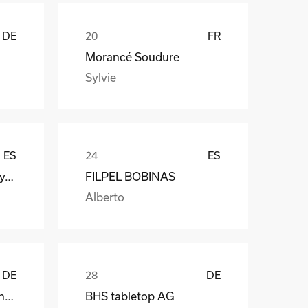
DE
FR
Morancé Soudure
Sylvie
ES
ES
Galan Textile Machinery, S.L.
FILPEL BOBINAS
Alberto
DE
DE
Dometic WAECO International GmbH
BHS tabletop AG