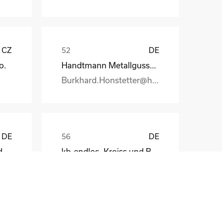
CZ
DE
o.
Handtmann Metallgusswerk
Burkhard.Honstetter@handtmann.
DE
DE
ElectronicPartner Handel SE
kb-endlos, Kroiss und Bichler
Clemens K�ppl