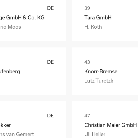
DE
lge GmbH & Co. KG
Tara GmbH
rio Moos
H. Koth
DE
ufenberg
Knorr-Bremse
Lutz Turetzki
DE
okker
ns van Gemert
Uli Heller